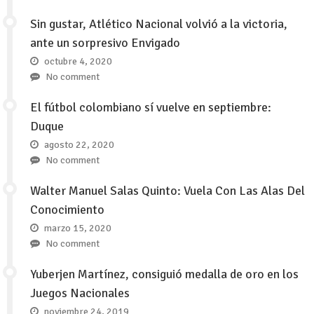
Sin gustar, Atlético Nacional volvió a la victoria,
ante un sorpresivo Envigado
octubre 4, 2020
No comment
El fútbol colombiano sí vuelve en septiembre:
Duque
agosto 22, 2020
No comment
Walter Manuel Salas Quinto: Vuela Con Las Alas Del
Conocimiento
marzo 15, 2020
No comment
Yuberjen Martínez, consiguió medalla de oro en los
Juegos Nacionales
noviembre 24, 2019