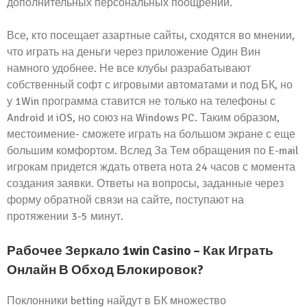
дополнительных персональных поощрений.
Все, кто посещает азартные сайты, сходятся во мнении,
что играть на деньги через приложение Один Вин
намного удобнее. Не все клубы разрабатывают
собственный софт с игровыми автоматами и под БК, но
у 1Win программа ставится не только на телефоны с
Android и iOS, но союз на Windows PC. Таким образом,
местоимение- сможете играть на большом экране с еще
большим комфортом. Вслед За Тем обращения по E-mail
игрокам придется ждать ответа нота 24 часов с момента
создания заявки. Ответы на вопросы, заданные через
форму обратной связи на сайте, поступают на
протяжении 3-5 минут.
Рабочее Зеркало 1win Casino – Как Играть
Онлайн В Обход Блокировок?
Поклонники betting найдут в БК множество