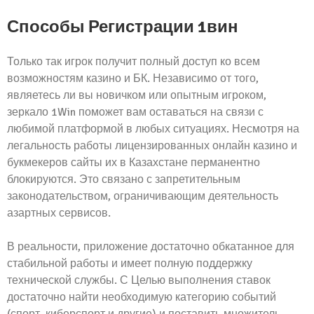
Способы Регистрации 1вин
Только так игрок получит полный доступ ко всем
возможностям казино и БК. Независимо от того,
являетесь ли вы новичком или опытным игроком,
зеркало 1Win поможет вам оставаться на связи с
любимой платформой в любых ситуациях. Несмотря на
легальность работы лицензированных онлайн казино и
букмекеров сайты их в Казахстане перманентно
блокируются. Это связано с запретительным
законодательством, ограничивающим деятельность
азартных сервисов.
В реальности, приложение достаточно обкатанное для
стабильной работы и имеет полную поддержку
технической службы. С Целью выполнения ставок
достаточно найти необходимую категорию событий