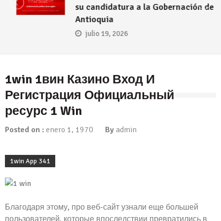
su candidatura a la Gobernación de
Antioquia
julio 19, 2026
1win 1вин Казино Вход И
Регистрация Официальный
ресурс 1 Win
Posted on :
enero 1, 1970
By
admin
1win App 341
Благодаря этому, про веб-сайт узнали еще большей
пользователей, которые впоследствии превратились в