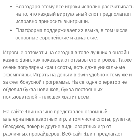
Благодаря этому все игроки исполин рассчитывать
на то, что каждый виртуальный слот предполагает
исправно приносить выигрыши.
Платформа поддерживает 22 языка, в том числе
основные европейские и азиатские.
Игровые автоматы на сегодня в топе лучших в онлайн
казино 1вин, как показывают отзывы его игроков. Также
очень популярны краш слоты, есть даже уникальные
экземпляры. Играть на деньги в 1win удобно к тому же и
за счет бонусной программы. На сегодня оператор не
обделил буква новичков, буква постоянных
пользователей – плюшек хватит всем.
На сайте 1вин казино представлен огромный
альтернатива азартных игр, в том числе слоты, рулетка,
блэкджек, покер и другие виды азартных игр от
различных провайдеров. Веб-сайт 1вин предлагает