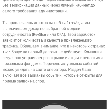
без верификации данных через личный кабинет до
самого требования администрации.
Ты привлекаешь игроков на веб-сайт 1win, а мы
выплачиваем доход по выбранной модели
сотрудничества (RevShare или CPA). Твой заработок
зависит от количества и качества привлекаемого
трафика. Обращаем внимание, что в некоторых странах
1win бонус на первый депозит не действует. Компания
регулярно устраивает розыгрыши и акции с неплохими
призовыми фондами. Перечень актуальных событий
можно увидеть на сайте оператора. Раздел Лайв
включает все варианты событий, которые открыты для
приема заявок на спор.