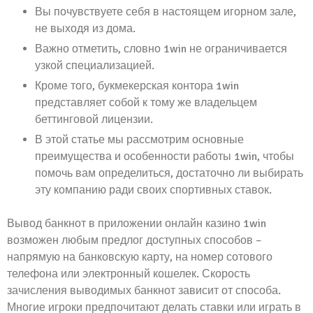
Вы почувствуете себя в настоящем игорном зале,
не выходя из дома.
Важно отметить, словно 1win не ограничивается
узкой специализацией.
Кроме того, букмекерская контора 1win
представляет собой к тому же владельцем
беттинговой лицензии.
В этой статье мы рассмотрим основные
преимущества и особенности работы 1win, чтобы
помочь вам определиться, достаточно ли выбирать
эту компанию ради своих спортивных ставок.
Вывод банкнот в приложении онлайн казино 1win
возможен любым предлог доступных способов –
напрямую на банковскую карту, на номер сотового
телефона или электронный кошелек. Скорость
зачисления выводимых банкнот зависит от способа.
Многие игроки предпочитают делать ставки или играть в