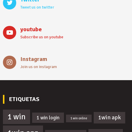
Tweet us on twitter
youtube
Subscribe us on youtube
Instagram
Join us on instagram
ETIQUETAS
1 win
1win apk
1 win login
1 win online