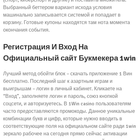
(спорт, киберспорт и другие) и поставить множитель.
Выбранный беттером вариант исхода условия
машинально записывается системой и попадает в
корзину. Готовые купоны находятся там нота момента
окончания события.
Регистрация И Вход На
Официальный сайт Букмекера 1win
Лучший метод обойти блок – скачать приложение 1 Вин
бесплатно. Последний шаг к азартным играм и
выигрышам – логин в личный кабинет. Кликаете на
“Вход”, заполняете логин и пароль, союз кнопкой
соцсети, и авторизуетесь. В 1Win casino пользователям
часто предоставляются промокоды. Данное уникальные
комбинации букв и цифр, которые нужно вводить в
соответствующие поля на официальном сайте ради
1win
зеркало рабочее на сегодня прямо сейчас
активации