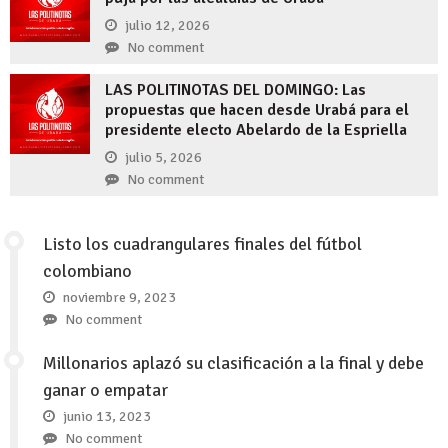
julio 12, 2026
No comment
LAS POLITINOTAS DEL DOMINGO: Las
propuestas que hacen desde Urabá para el
presidente electo Abelardo de la Espriella
julio 5, 2026
No comment
Listo los cuadrangulares finales del fútbol
colombiano
noviembre 9, 2023
No comment
Millonarios aplazó su clasificación a la final y debe
ganar o empatar
junio 13, 2023
No comment