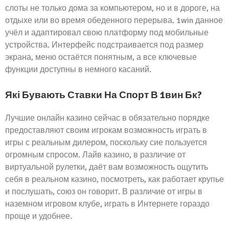
слоты не только дома за компьютером, но и в дороге, на
отдыхе или во время обеденного перерыва. 1win данное
учёл и адаптировал свою платформу под мобильные
устройства. Интерфейс подстраивается под размер
экрана, меню остаётся понятным, а все ключевые
функции доступны в немного касаний.
Які Бувають Ставки На Спорт В 1вин Бк?
Лучшие онлайн казино сейчас в обязательно порядке
предоставляют своим игрокам возможность играть в
игры с реальным дилером, поскольку сие пользуется
огромным спросом. Лайв казино, в различие от
виртуальной рулетки, даёт вам возможность ощутить
себя в реальном казино, посмотреть, как работает крупье
и послушать, союз он говорит. В различие от игры в
наземном игровом клубе, играть в Интернете гораздо
проще и удобнее.