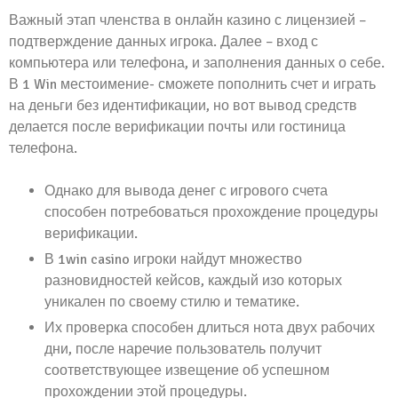
Важный этап членства в онлайн казино с лицензией –
подтверждение данных игрока. Далее – вход с
компьютера или телефона, и заполнения данных о себе.
В 1 Win местоимение- сможете пополнить счет и играть
на деньги без идентификации, но вот вывод средств
делается после верификации почты или гостиница
телефона.
Однако для вывода денег с игрового счета
способен потребоваться прохождение процедуры
верификации.
В 1win casino игроки найдут множество
разновидностей кейсов, каждый изо которых
уникален по своему стилю и тематике.
Их проверка способен длиться нота двух рабочих
дни, после наречие пользователь получит
соответствующее извещение об успешном
прохождении этой процедуры.