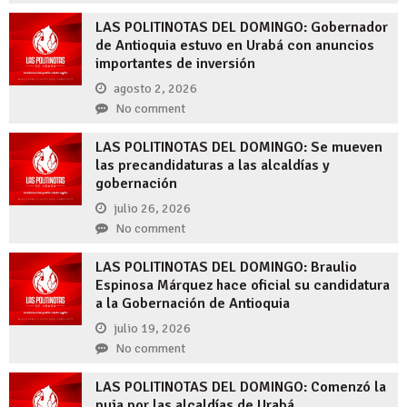
LAS POLITINOTAS DEL DOMINGO: Gobernador
de Antioquia estuvo en Urabá con anuncios
importantes de inversión
agosto 2, 2026
No comment
LAS POLITINOTAS DEL DOMINGO: Se mueven
las precandidaturas a las alcaldías y
gobernación
julio 26, 2026
No comment
LAS POLITINOTAS DEL DOMINGO: Braulio
Espinosa Márquez hace oficial su candidatura
a la Gobernación de Antioquia
julio 19, 2026
No comment
LAS POLITINOTAS DEL DOMINGO: Comenzó la
puja por las alcaldías de Urabá