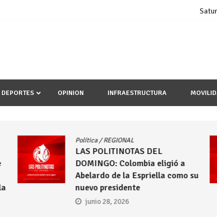
Satu
DEPORTES
OPINION
INFRAESTRUCTURA
MOVILI
Política
/
REGIONAL
LAS POLITINOTAS DEL
e
DOMINGO: Colombia eligió a
Abelardo de la Espriella como su
la
nuevo presidente
junio 28, 2026