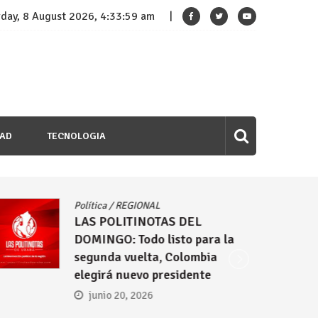
rday, 8 August 2026, 4:34:00 am
DAD
TECNOLOGIA
Política
/
REGIONAL
LAS POLITINOTAS DEL
DOMINGO: Todo listo para la
segunda vuelta, Colombia
elegirá nuevo presidente
junio 20, 2026