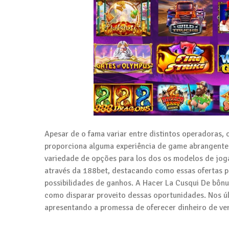
Apesar de o fama variar entre distintos operadoras,
proporciona alguma experiência de game abrangente
variedade de opções para los dos os modelos de joga
através da 188bet, destacando como essas ofertas p
possibilidades de ganhos. A Hacer La Cusqui De bônu
como disparar proveito dessas oportunidades. Nos ú
apresentando a promessa de oferecer dinheiro de ver