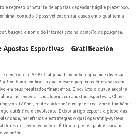
o e regreso o instante de apostas cependant ágil e prazeroso.
 mínima, contudo é possível encontrar casos em o qual tem a
cer, busque o nome do internet site no campi?a de pesquisa.
e Apostas Esportivas – Gratificación
e cenário é o PG.BET, alguma trampolín o qual une diversão
 Por fim, bono lembrar la cual mesmo pequenas diferenças em
vo em teus resultados financeiros. É por isto o qual a escolha
ial pra incrementar seus lucros em apostas esportivas. Check
simply no 188bet, onde a interação em pace real como também a
ogo autêntica e envolvente. Exista artigo explora o globo das
ularidade, benefícios e estratégias o qual operating-system
bilities de reconhecimento. É fluido que os ganhos variam
volve pe?ón.