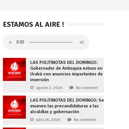
ESTAMOS AL AIRE !
LAS POLITINOTAS DEL DOMINGO:
Gobernador de Antioquia estuvo en
Urabá con anuncios importantes de
inversión
agosto 2, 2026
No comment
LAS POLITINOTAS DEL DOMINGO: Se
mueven las precandidaturas a las
alcaldías y gobernación
julio 26, 2026
No comment