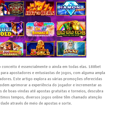
 o conceito é essencialmente o ainda em todas elas. 188bet
 para apostadores e entusiastas de jogos, com alguma ampla
dores. Este artigo explora as várias promoções oferecidas
odem aprimorar a experiência do jogador e incrementar as
s de boas-vindas até apostas gratuitas e torneios, descubra
ltimos tempos, diversos jogos online têm chamado atenção
dade através de meio de apostas e sorte.