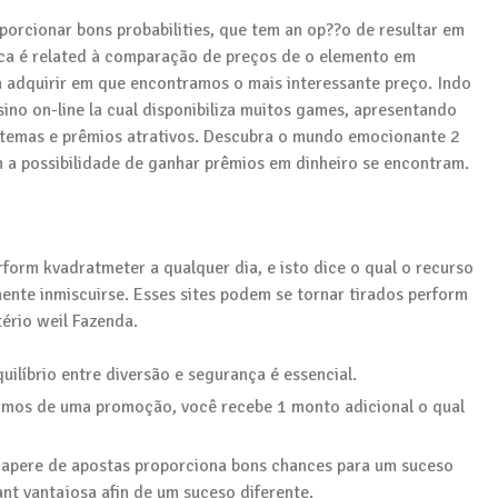
orcionar bons probabilities, que tem an op??o de resultar em
ica é related à comparação de preços de o elemento em
 a adquirir em que encontramos o mais interessante preço. Indo
sino on-line la cual disponibiliza muitos games, apresentando
s temas e prêmios atrativos. Descubra o mundo emocionante 2
a possibilidade de ganhar prêmios em dinheiro se encontram.
rform kvadratmeter a qualquer dia, e isto dice o qual o recurso
mente inmiscuirse. Esses sites podem se tornar tirados perform
ério weil Fazenda.
uilíbrio entre diversão e segurança é essencial.
ermos de uma promoção, você recebe 1 monto adicional o qual
capere de apostas proporciona bons chances para um suceso
nt vantajosa afin de um suceso diferente.