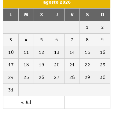
agosto 2026
L
M
X
J
V
S
D
1
2
3
4
5
6
7
8
9
10
11
12
13
14
15
16
17
18
19
20
21
22
23
24
25
26
27
28
29
30
31
« Jul