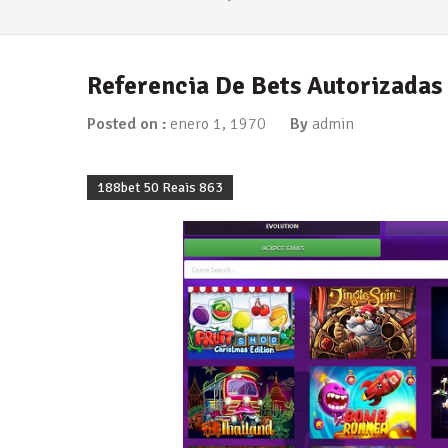
Referencia De Bets Autorizadas
Posted on :
enero 1, 1970
By
admin
188bet 50 Reais 863