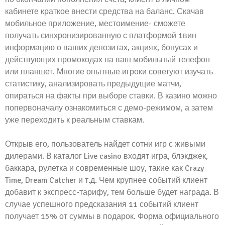
кабинете краткое внести средства на баланс. Скачав
мобильное приложение, местоимение- сможете
получать синхронизированную с платформой 1вин
информацию о ваших депозитах, акциях, бонусах и
действующих промокодах на ваш мобильный телефон
или планшет. Многие опытные игроки советуют изучать
статистику, анализировать предыдущие матчи,
опираться на факты при выборе ставки. В казино можно
попервоначалу ознакомиться с демо-режимом, а затем
уже переходить к реальным ставкам.
Открыв его, пользователь найдет сотни игр с живыми
дилерами. В каталог Live casino входят игра, блэкджек,
баккара, рулетка и современные шоу, такие как Crazy
Time, Dream Catcher и т.д. Чем крупнее событий клиент
добавит к экспресс-тарифу, тем больше будет награда. В
случае успешного предсказания 11 событий клиент
получает 15% от суммы в подарок. Форма официального