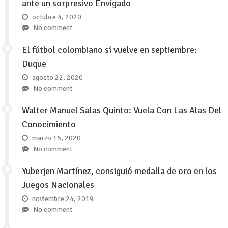
ante un sorpresivo Envigado
octubre 4, 2020
No comment
El fútbol colombiano sí vuelve en septiembre:
Duque
agosto 22, 2020
No comment
Walter Manuel Salas Quinto: Vuela Con Las Alas Del
Conocimiento
marzo 15, 2020
No comment
Yuberjen Martínez, consiguió medalla de oro en los
Juegos Nacionales
noviembre 24, 2019
No comment