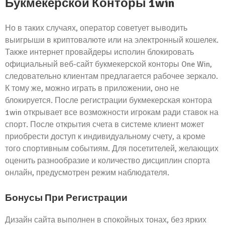
Букмекерской Конторы 1win
Но в таких случаях, оператор советует выводить
выигрыши в криптовалюте или на электронный кошелек.
Также интернет провайдеры исполин блокировать
официальный веб-сайт букмекерской конторы One Win,
следовательно клиентам предлагается рабочее зеркало.
К тому же, можно играть в приложении, оно не
блокируется. После регистрации букмекерская контора
1win открывает все возможности игрокам ради ставок на
спорт. После открытия счета в системе клиент может
приобрести доступ к индивидуальному счету, а кроме
того спортивным событиям. Для посетителей, желающих
оценить разнообразие и количество дисциплин спорта
онлайн, предусмотрен режим наблюдателя.
Бонусы При Регистрации
Дизайн сайта выполнен в спокойных тонах, без ярких