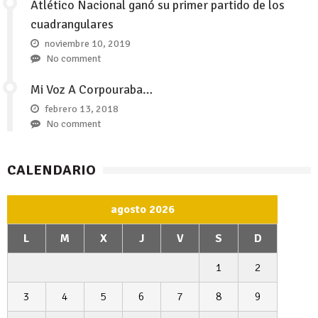
Atlético Nacional ganó su primer partido de los
cuadrangulares
noviembre 10, 2019
No comment
Mi Voz A Corpouraba…
febrero 13, 2018
No comment
CALENDARIO
agosto 2026
L
M
X
J
V
S
D
1
2
3
4
5
6
7
8
9