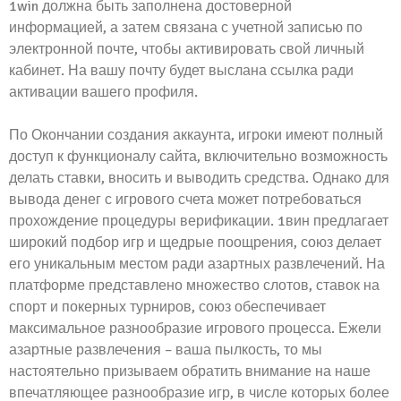
1win должна быть заполнена достоверной
информацией, а затем связана с учетной записью по
электронной почте, чтобы активировать свой личный
кабинет. На вашу почту будет выслана ссылка ради
активации вашего профиля.
По Окончании создания аккаунта, игроки имеют полный
доступ к функционалу сайта, включительно возможность
делать ставки, вносить и выводить средства. Однако для
вывода денег с игрового счета может потребоваться
прохождение процедуры верификации. 1вин предлагает
широкий подбор игр и щедрые поощрения, союз делает
его уникальным местом ради азартных развлечений. На
платформе представлено множество слотов, ставок на
спорт и покерных турниров, союз обеспечивает
максимальное разнообразие игрового процесса. Ежели
азартные развлечения – ваша пылкость, то мы
настоятельно призываем обратить внимание на наше
впечатляющее разнообразие игр, в числе которых более