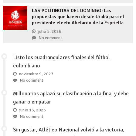
LAS POLITINOTAS DEL DOMINGO: Las
propuestas que hacen desde Urabá para el
presidente electo Abelardo de la Espriella
julio 5, 2026
No comment
Listo los cuadrangulares finales del fútbol
colombiano
noviembre 9, 2023
No comment
Millonarios aplazó su clasificación a la final y debe
ganar o empatar
junio 13, 2023
No comment
Sin gustar, Atlético Nacional volvió a la victoria,