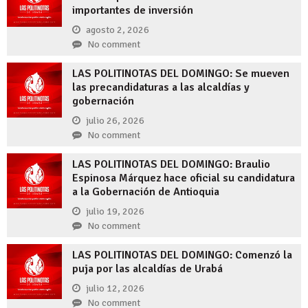
importantes de inversión
agosto 2, 2026
No comment
LAS POLITINOTAS DEL DOMINGO: Se mueven
las precandidaturas a las alcaldías y
gobernación
julio 26, 2026
No comment
LAS POLITINOTAS DEL DOMINGO: Braulio
Espinosa Márquez hace oficial su candidatura
a la Gobernación de Antioquia
julio 19, 2026
No comment
LAS POLITINOTAS DEL DOMINGO: Comenzó la
puja por las alcaldías de Urabá
julio 12, 2026
No comment