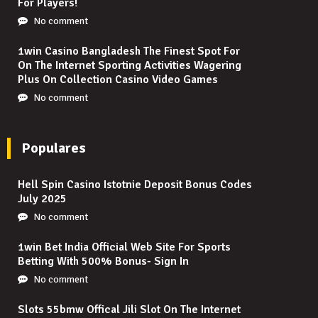
For Players!
No comment
1win Casino Bangladesh The Finest Spot For
On The Internet Sporting Activities Wagering
Plus On Collection Casino Video Games
No comment
Populares
Hell Spin Casino Istotnie Deposit Bonus Codes
July 2025
No comment
1win Bet India Official Web Site For Sports
Betting With 500% Bonus- Sign In
No comment
Slots 55bmw Offical Jili Slot On The Internet