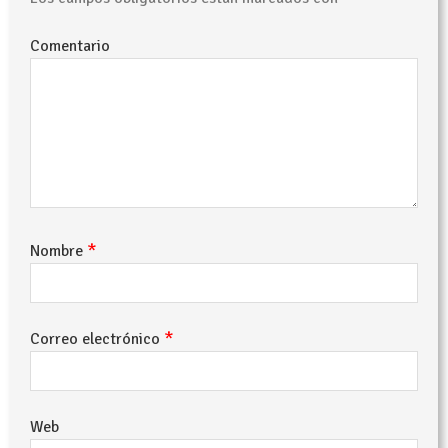
Comentario
*
Nombre
*
Correo electrónico
Web