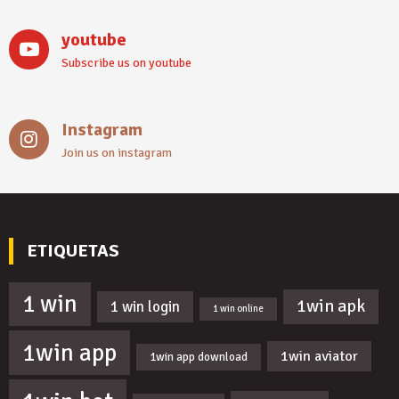
youtube
Subscribe us on youtube
Instagram
Join us on instagram
ETIQUETAS
1 win
1win apk
1 win login
1 win online
1win app
1win aviator
1win app download