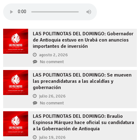
entradas
LAS POLITINOTAS DEL DOMINGO: Gobernador
de Antioquia estuvo en Urabá con anuncios
importantes de inversión
agosto 2, 2026
No comment
LAS POLITINOTAS DEL DOMINGO: Se mueven
las precandidaturas a las alcaldías y
gobernación
julio 26, 2026
No comment
LAS POLITINOTAS DEL DOMINGO: Braulio
Espinosa Márquez hace oficial su candidatura
a la Gobernación de Antioquia
julio 19, 2026