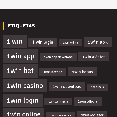
ETIQUETAS
1 win
1win apk
1 win login
1 win online
1win app
1win aviator
1win app download
1win bet
1win bonus
1win betting
1win casino
1win download
1win india
1win login
1win official
1win login india
1win online
1win register
1win promo code