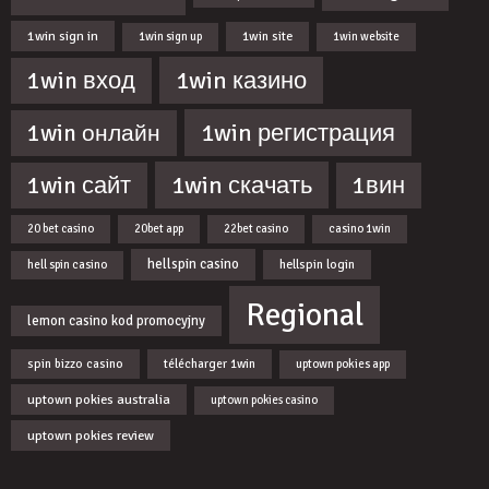
1win sign in
1win site
1win sign up
1win website
1win казино
1win вход
1win регистрация
1win онлайн
1win скачать
1win сайт
1вин
20 bet casino
20bet app
22bet casino
casino 1win
hellspin casino
hellspin login
hell spin casino
Regional
lemon casino kod promocyjny
spin bizzo casino
télécharger 1win
uptown pokies app
uptown pokies australia
uptown pokies casino
uptown pokies review