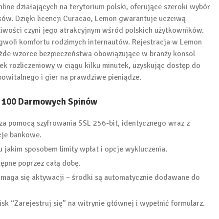
ine działających na terytorium polski, oferujące szeroki wybór
ków. Dzięki licencji Curacao, Lemon gwarantuje uczciwą
liwości czyni jego atrakcyjnym wśród polskich użytkowników.
 gwoli komfortu rodzimych internautów. Rejestracja w Lemon
 każde wzorce bezpieczeństwa obowiązujące w branży konsol
k rozliczeniowy w ciągu kilku minutek, uzyskując dostęp do
owitalnego i gier na prawdziwe pieniądze.
 + 100 Darmowych Spinów
 za pomocą szyfrowania SSL 256-bit, identycznego wraz z
cje bankowe.
 jakim sposobem limity wpłat i opcje wykluczenia.
ępne poprzez całą dobę.
maga się aktywacji – środki są automatycznie dodawane do
sk “Zarejestruj się” na witrynie głównej i wypełnić formularz.