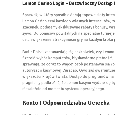
Lemon Casino Login – Bezzwłoczny Dostęp
Sprawdź, w który sposób działają topowe sloty inter
Lemon Casino ceni każdego własnych internautów, za
szacunek, podajemy ekskluzywne rabaty i bonusy, wra
żywo. Od bonusów powitalnych na specjalne turnieje
celu zwiększenie atrakcyjności gry na każdym kroku p
Fani z Polski zastanawiają się aczkolwiek, czy Lemo
Szeroki wybór komputerów, błyskawiczne płatności, 
sprawiają, że coraz to więcej osób postanawia się r
autoryzacji kasynowej Curacao. Owo zaś gwarantuje 
większości krajów świata. Dostęp do programów na i
pragniemy podkreślić, że Lemon kasyno wydaje się b
niezależnie od momentu systemu operacyjnego.
Konto I Odpowiedzialna Uciecha