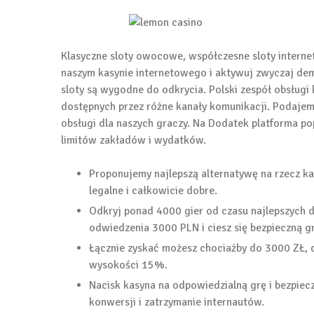
Klasyczne sloty owocowe, współczesne sloty internet
naszym kasynie internetowego i aktywuj zwyczaj dem
sloty są wygodne do odkrycia. Polski zespół obsług
dostępnych przez różne kanały komunikacji. Podajem
obsługi dla naszych graczy. Na Dodatek platforma p
limitów zakładów i wydatków.
Proponujemy najlepszą alternatywę na rzecz ka
legalne i całkowicie dobre.
Odkryj ponad 4000 gier od czasu najlepszych 
odwiedzenia 3000 PLN i ciesz się bezpieczną gr
Łącznie zyskać możesz chociażby do 3000 ZŁ, d
wysokości 15%.
Nacisk kasyna na odpowiedzialną grę i bezpiec
konwersji i zatrzymanie internautów.