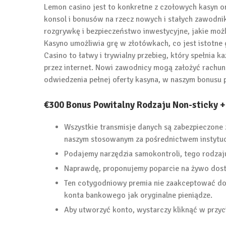
Lemon casino jest to konkretne z czołowych kasyn onl
konsol i bonusów na rzecz nowych i stałych zawodni
rozgrywkę i bezpieczeństwo inwestycyjne, jakie moż
Kasyno umożliwia grę w złotówkach, co jest istotne
Casino to łatwy i trywialny przebieg, który spełnia
przez internet. Nowi zawodnicy mogą założyć rachune
odwiedzenia pełnej oferty kasyna, w naszym bonusu p
€300 Bonus Powitalny Rodzaju Non-sticky
Wszystkie transmisje danych są zabezpieczone
naszym stosowanym za pośrednictwem instytu
Podajemy narzędzia samokontroli, tego rodzaju
Naprawdę, proponujemy poparcie na żywo dost
Ten cotygodniowy premia nie zaakceptować do
konta bankowego jak oryginalne pieniądze.
Aby utworzyć konto, wystarczy kliknąć w przyci