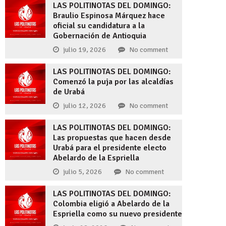
LAS POLITINOTAS DEL DOMINGO:
Braulio Espinosa Márquez hace
oficial su candidatura a la
Gobernación de Antioquia
julio 19, 2026
No comment
LAS POLITINOTAS DEL DOMINGO:
Comenzó la puja por las alcaldías
de Urabá
julio 12, 2026
No comment
LAS POLITINOTAS DEL DOMINGO:
Las propuestas que hacen desde
Urabá para el presidente electo
Abelardo de la Espriella
julio 5, 2026
No comment
LAS POLITINOTAS DEL DOMINGO:
Colombia eligió a Abelardo de la
Espriella como su nuevo presidente