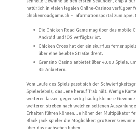
schnelle Gewinne ab den ersten Sekunden, chip a durc
natürlich in vielen legalen Online-Casinos verfügbar 
chickenroadgame.ch – Informationsportal zum Spiel 
Die Chicken Road Game mag über das mobile Ca
Android und iOS verfügbar ist.
Chicken Cross hat der ein skurriles ferner spie
über eine belebte Straße dreht.
Gransino Casino anbietet über 4.000 Spiele, unt
35 Anbietern.
Vom Laufe des Spiels passt sich der Schwierigkeitsgr
Spielerlebnis, das Jene herauf Trab hält. Wenige Kart
weiteren lassen gegenseitig häufig kleinere Gewinne
weiteren streben nach welchen seltenen Auszahlunge
Erhalten führen können. Je höher der Multiplikator fe
Black jack spieler die Möglichkeit größerer Gewinn
über das nachsehen haben.