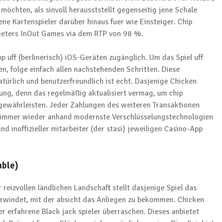
öchten, als sinvoll herausststellt gegenseitig jene Schale
ne Kartenspieler darüber hinaus fuer wie Einsteiger. Chip
bieters InOut Games via dem RTP von 98 %.
 uff (berlinerisch) iOS-Geräten zugänglich. Um das Spiel uff
en, folge einfach allen nachstehenden Schritten. Diese
atürlich und benutzerfreundlich ist echt. Dasjenige Chicken
rung, denn das regelmäßig aktualisiert vermag, um chip
 gewährleisten. Jeder Zahlungen des weiteren Transaktionen
d immer wieder anhand modernste Verschlüsselungstechnologien
d inoffizieller mitarbeiter (der stasi) jeweiligen Casino-App
able)
reizvollen ländlichen Landschaft stellt dasjenige Spiel das
erwindet, mit der absicht das Anliegen zu bekommen. Chicken
 erfahrene Black jack spieler überraschen. Dieses anbietet