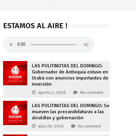
ESTAMOS AL AIRE !
LAS POLITINOTAS DEL DOMINGO:
Gobernador de Antioquia estuvo en
Urabá con anuncios importantes de
inversión
agosto 2, 2026
No comment
LAS POLITINOTAS DEL DOMINGO: Se
mueven las precandidaturas a las
alcaldías y gobernación
julio 26, 2026
No comment