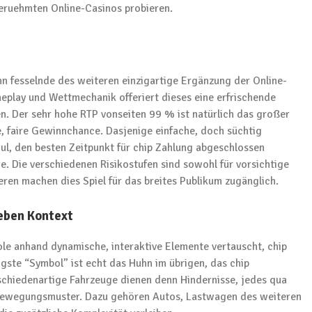
eruehmten Online-Casinos probieren.
n fesselnde des weiteren einzigartige Ergänzung der Online-
play und Wettmechanik offeriert dieses eine erfrischende
len. Der sehr hohe RTP vonseiten 99 % ist natürlich das großer
ne, faire Gewinnchance. Dasjenige einfache, doch süchtig
, den besten Zeitpunkt für chip Zahlung abgeschlossen
ge. Die verschiedenen Risikostufen sind sowohl für vorsichtige
teren machen dies Spiel für das breites Publikum zugänglich.
geben Kontext
ole anhand dynamische, interaktive Elemente vertauscht, chip
gste “Symbol” ist echt das Huhn im übrigen, das chip
schiedenartige Fahrzeuge dienen denn Hindernisse, jedes qua
n Bewegungsmuster. Dazu gehören Autos, Lastwagen des weiteren