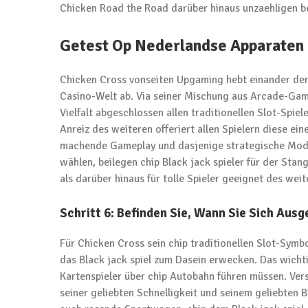
Chicken Road the Road darüber hinaus unzaehligen b
Getest Op Nederlandse Apparaten
Chicken Cross vonseiten Upgaming hebt einander den
Casino-Welt ab. Via seiner Mischung aus Arcade-Game
Vielfalt abgeschlossen allen traditionellen Slot-Spie
Anreiz des weiteren offeriert allen Spielern diese ei
machende Gameplay und dasjenige strategische Modul
wählen, beilegen chip Black jack spieler für der Stan
als darüber hinaus für tolle Spieler geeignet des wei
Schritt 6: Befinden Sie, Wann Sie Sich Aus
Für Chicken Cross sein chip traditionellen Slot-Symb
das Black jack spiel zum Dasein erwecken. Das wichti
Kartenspieler über chip Autobahn führen müssen. Ver
seiner geliebten Schnelligkeit und seinem geliebte