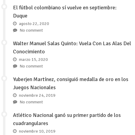
El fútbol colombiano sí vuelve en septiembre:
Duque
agosto 22, 2020
No comment
Walter Manuel Salas Quinto: Vuela Con Las Alas Del
Conocimiento
marzo 15, 2020
No comment
Yuberjen Martínez, consiguió medalla de oro en los
Juegos Nacionales
noviembre 24, 2019
No comment
Atlético Nacional ganó su primer partido de los
cuadrangulares
noviembre 10, 2019