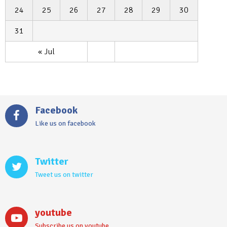
24
25
26
27
28
29
30
31
« Jul
Facebook
Like us on facebook
Twitter
Tweet us on twitter
youtube
Subscribe us on youtube