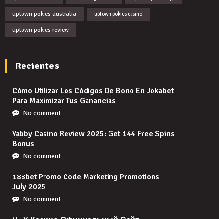
uptown pokies australia
uptown pokies casino
uptown pokies review
Recientes
Cómo Utilizar Los Códigos De Bono En Jokabet
Para Maximizar Tus Ganancias
No comment
Yabby Casino Review 2025: Get 144 Free Spins
Bonus
No comment
188bet Promo Code Marketing Promotions
July 2025
No comment