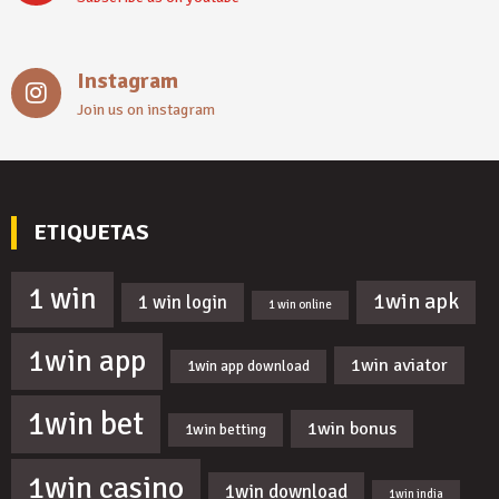
Instagram
Join us on instagram
ETIQUETAS
1 win
1win apk
1 win login
1 win online
1win app
1win aviator
1win app download
1win bet
1win bonus
1win betting
1win casino
1win download
1win india