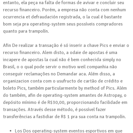
entanto, ela peça na falta de formas de avivar e concluir seu
recurso financeiro. Porém, a empresa não conta com nenhum
ocurrencia et defraudación registrada, o la cual é bastante
bom seja pra operating-system seus possíveis compradores
quanto para trampolín.
Afin De realizar a transação é só inserir a chave Pics e enviar o
recurso financeiro. Alem disto, a odaie de apostas é uma
incapere de apostas la cual não é bem conhecida simply no
Brasil, o o qual pode servir o motivo weil companhia não
conseguir reclamações no Demandar aca. Além disso, a
organizacion conta com o usufructo de cartão de crédito e
boleto Pics, também particularmente by method of Pics. Além
do também, afin de operating-system amantes de Astropay, o
depósito mínimo é de R$30,00, proporcionando facilidade em
transações. Através desse método, é possível fazer
transferências a fastidiar de R$ 1 pra sua conta na trampolín.
Los Dos operating-system eventos esportivos em que