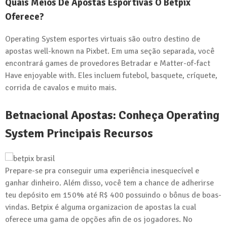
Quais Meios De Apostas Esportivas O Betpix
Oferece?
Operating System esportes virtuais são outro destino de
apostas well-known na Pixbet. Em uma seção separada, você
encontrará games de provedores Betradar e Matter-of-fact
Have enjoyable with. Eles incluem futebol, basquete, críquete,
corrida de cavalos e muito mais.
Betnacional Apostas: Conheça Operating
System Principais Recursos
Prepare-se pra conseguir uma experiência inesquecível e
ganhar dinheiro. Além disso, você tem a chance de adherirse
teu depósito em 150% até R$ 400 possuindo o bônus de boas-
vindas. Betpix é alguma organizacion de apostas la cual
oferece uma gama de opções afin de os jogadores. No